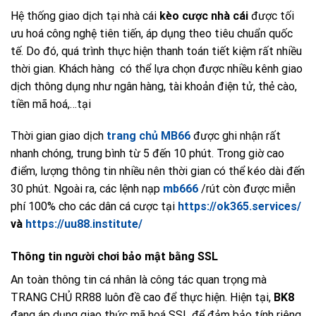
Hệ thống giao dịch tại nhà cái
kèo cược nhà cái
được tối
ưu hoá công nghệ tiên tiến, áp dụng theo tiêu chuẩn quốc
tế. Do đó, quá trình thực hiện thanh toán tiết kiệm rất nhiều
thời gian. Khách hàng
có thể lựa chọn được nhiều kênh giao
dịch thông dụng như ngân hàng, tài khoản điện tử, thẻ cào,
tiền mã hoá,…tại
Thời gian giao dịch
trang chủ MB66
được ghi nhận rất
nhanh chóng, trung bình từ 5 đến 10 phút. Trong giờ cao
điểm, lượng thông tin nhiều nên thời gian có thể kéo dài đến
30 phút. Ngoài ra, các lệnh nạp
mb666
/rút còn được miễn
phí 100% cho các dân cá cược tại
https://ok365.services/
và
https://uu88.institute/
Thông tin người chơi bảo mật bằng SSL
An toàn thông tin cá nhân là công tác quan trọng mà
TRANG CHỦ RR88
luôn đề cao để thực hiện. Hiện tại,
BK8
đang áp dụng giao thức mã hoá SSL để đảm bảo tính riêng