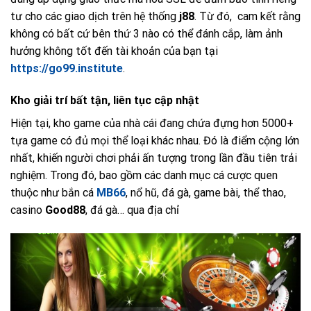
tư cho các giao dịch trên hệ thống
j88
. Từ đó,
cam kết rằng
không có bất cứ bên thứ 3 nào có thể đánh cắp, làm ảnh
hưởng không tốt đến tài khoản của bạn tại
https://go99.institute
.
Kho giải trí bất tận, liên tục cập nhật
Hiện tại, kho game của nhà cái
đang chứa đựng hơn 5000+
tựa game có đủ mọi thể loại khác nhau. Đó là điểm cộng lớn
nhất, khiến người chơi phải ấn tượng trong lần đầu tiên trải
nghiệm. Trong đó, bao gồm các danh mục cá cược quen
thuộc như bắn cá
MB66
, nổ hũ, đá gà, game bài, thể thao,
casino
Good88
, đá gà… qua địa chỉ