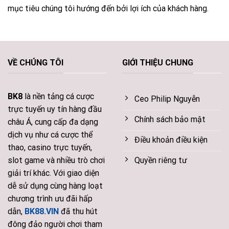
mục tiêu chúng tôi hướng đến bởi lợi ích của khách hàng.
VỀ CHÚNG TÔI
GIỚI THIỆU CHUNG
BK8
là nền tảng cá cược
Ceo Philip Nguyễn
trực tuyến uy tín hàng đầu
Chính sách bảo mật
châu Á, cung cấp đa dạng
dịch vụ như cá cược thể
Điều khoản điều kiện
thao, casino trực tuyến,
Quyền riêng tư
slot game và nhiều trò chơi
giải trí khác. Với giao diện
dễ sử dụng cùng hàng loạt
chương trình ưu đãi hấp
dẫn,
BK88.VIN
đã thu hút
đông đảo người chơi tham