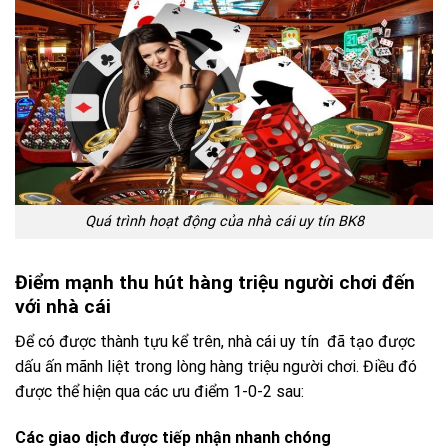
Quá trình hoạt động của nhà cái uy tín BK8
Điểm mạnh thu hút hàng triệu người chơi đến
với nhà cái
Để có được thành tựu kể trên, nhà cái uy tín
đã tạo được
dấu ấn mãnh liệt trong lòng hàng triệu người chơi. Điều đó
được thể hiện qua các ưu điểm 1-0-2 sau:
Các giao dịch được tiếp nhận nhanh chóng