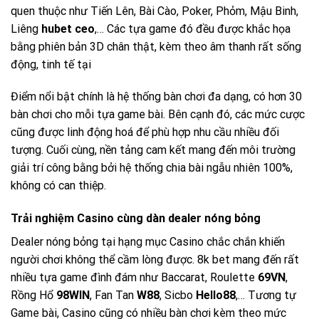
quen thuộc như Tiến Lên, Bài Cào, Poker, Phỏm, Mậu Binh,
Liêng
hubet ceo
,… Các tựa game đó đều được khắc họa
bằng phiên bản 3D chân thật, kèm theo âm thanh rất sống
động, tinh tế tại
Điểm nổi bật chính là hệ thống bàn chơi đa dạng, có hơn 30
bàn chơi cho mỗi tựa game bài. Bên cạnh đó, các mức cược
cũng được linh động hoá để phù hợp nhu cầu nhiều đối
tượng. Cuối cùng, nền tảng cam kết mang đến môi trường
giải trí công bằng bởi hệ thống chia bài ngẫu nhiên 100%,
không có can thiệp.
Trải nghiệm Casino cùng dàn dealer nóng bỏng
Dealer nóng bỏng tại hạng mục Casino chắc chắn khiến
người chơi không thể cầm lòng được.
8k bet
mang đến rất
nhiều tựa game đình đám như Baccarat, Roulette
69VN
,
Rồng Hổ
98WIN
, Fan Tan
W88
, Sicbo
Hello88
,… Tương tự
Game bài, Casino cũng có nhiều bàn chơi kèm theo mức