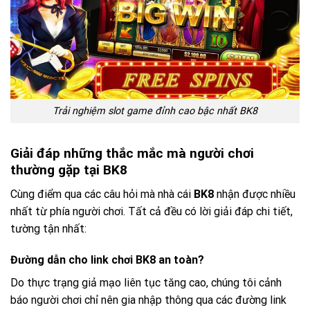
Trải nghiệm slot game đỉnh cao bậc nhất BK8
Giải đáp những thắc mắc mà người chơi
thường gặp tại BK8
Cùng điểm qua các câu hỏi mà nhà cái
BK8
nhận được nhiều
nhất từ phía người chơi. Tất cả đều có lời giải đáp chi tiết,
tường tận nhất:
Đường dẫn cho link chơi BK8 an toàn?
Do thực trạng giả mạo liên tục tăng cao, chúng tôi cảnh
báo người chơi chỉ nên gia nhập thông qua các đường link