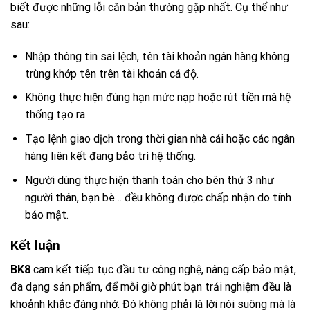
biết được những lỗi căn bản thường gặp nhất. Cụ thể như
sau:
Nhập thông tin sai lệch, tên tài khoản ngân hàng không
trùng khớp tên trên tài khoản cá độ.
Không thực hiện đúng hạn mức nạp hoặc rút tiền mà hệ
thống tạo ra.
Tạo lệnh giao dịch trong thời gian nhà cái hoặc các ngân
hàng liên kết đang bảo trì hệ thống.
Người dùng thực hiện thanh toán cho bên thứ 3 như
người thân, bạn bè… đều không được chấp nhận do tính
bảo mật.
Kết luận
BK8
cam kết tiếp tục đầu tư công nghệ, nâng cấp bảo mật,
đa dạng sản phẩm, để mỗi giờ phút bạn trải nghiệm đều là
khoảnh khắc đáng nhớ. Đó không phải là lời nói suông mà là