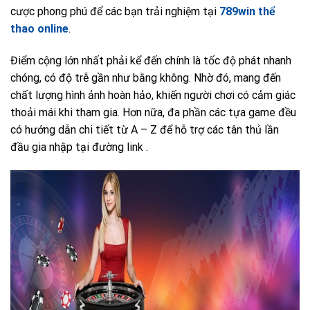
cược phong phú để các bạn trải nghiệm tại
789win thể
thao online
.
Điểm cộng lớn nhất phải kể đến chính là tốc độ phát nhanh
chóng, có độ trễ gần như bằng không. Nhờ đó, mang đến
chất lượng hình ảnh hoàn hảo, khiến người chơi có cảm giác
thoải mái khi tham gia. Hơn nữa, đa phần các tựa game đều
có hướng dẫn chi tiết từ A – Z để hỗ trợ các tân thủ lần
đầu gia nhập tại đường link
.