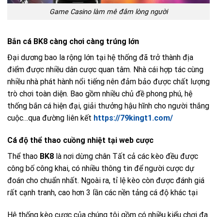
Game Casino làm mê đắm lòng người
Bắn cá BK8 càng chơi càng trúng lớn
Đại dương bao la rộng lớn tại hệ thống đã trở thành địa
điểm được nhiều dân cược quan tâm. Nhà cái hợp tác cùng
nhiều nhà phát hành nổi tiếng nên đảm bảo được chất lượng
trò chơi toàn diện. Bao gồm nhiều chủ đề phong phú, hệ
thống bắn cá hiện đại, giải thưởng hậu hĩnh cho người thắng
cuộc…qua đường liên kết
https://79kingt1.com/
Cá độ thể thao cuồng nhiệt tại web cược
Thể thao
BK8
là nơi dừng chân Tất cả các kèo đều được
công bố công khai, có nhiều thông tin để người cược dự
đoán cho chuẩn nhất. Ngoài ra, tỉ lệ kèo còn được đánh giá
rất cạnh tranh, cao hơn 3 lần các nền tảng cá độ khác tại
Hệ thống kèo cược của chúng tôi gồm có nhiều kiểu chơi đa